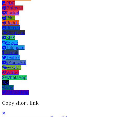
PDF
Pinterest
Pocket
Print
Reddit
Renren
Short link
SMS
Skype
Telegram
Tumblr
Twitter
VKontakte
wechat
Weibo
WhatsApp
X
Xing
Yahoo! Mail
Copy short link