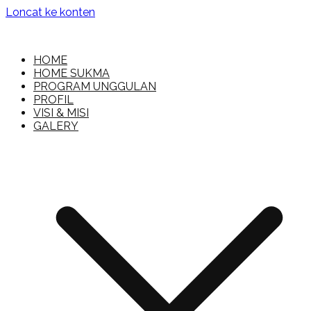
Loncat ke konten
MI Islamiyah
HOME
HOME SUKMA
PROGRAM UNGGULAN
PROFIL
VISI & MISI
GALERY