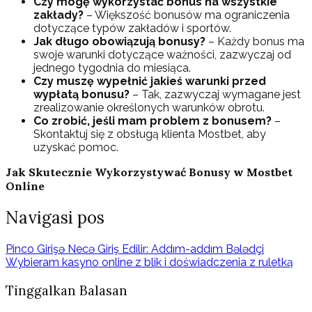
Czy mogę wykorzystać bonus na wszystkie
zakłady?
– Większość bonusów ma ograniczenia
dotyczące typów zakładów i sportów.
Jak długo obowiązują bonusy?
– Każdy bonus ma
swoje warunki dotyczące ważności, zazwyczaj od
jednego tygodnia do miesiąca.
Czy muszę wypełnić jakieś warunki przed
wypłatą bonusu?
– Tak, zazwyczaj wymagane jest
zrealizowanie określonych warunków obrotu.
Co zrobić, jeśli mam problem z bonusem?
–
Skontaktuj się z obsługą klienta Mostbet, aby
uzyskać pomoc.
Jak Skutecznie Wykorzystywać Bonusy w Mostbet
Online
Navigasi pos
Pinco Girişə Necə Giriş Edilir: Addım-addım Bələdçi
Wybieram kasyno online z blik i doświadczenia z ruletką
Tinggalkan Balasan