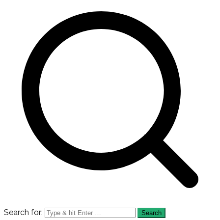
Search for: