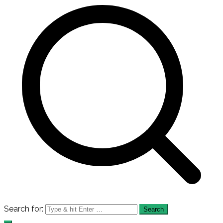
Search for: