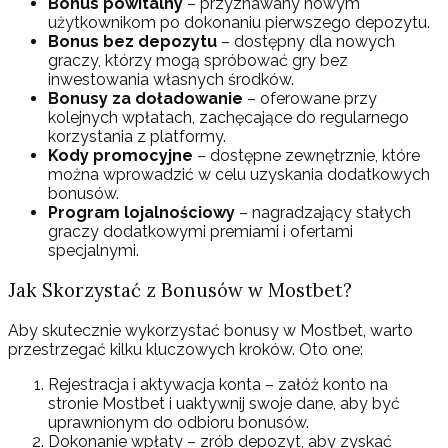
Bonus powitalny
– przyznawany nowym
użytkownikom po dokonaniu pierwszego depozytu.
Bonus bez depozytu
– dostępny dla nowych
graczy, którzy mogą spróbować gry bez
inwestowania własnych środków.
Bonusy za doładowanie
– oferowane przy
kolejnych wpłatach, zachęcające do regularnego
korzystania z platformy.
Kody promocyjne
– dostępne zewnętrznie, które
można wprowadzić w celu uzyskania dodatkowych
bonusów.
Program lojalnościowy
– nagradzający stałych
graczy dodatkowymi premiami i ofertami
specjalnymi.
Jak Skorzystać z Bonusów w Mostbet?
Aby skutecznie wykorzystać bonusy w Mostbet, warto
przestrzegać kilku kluczowych kroków. Oto one:
Rejestracja i aktywacja konta – załóż konto na
stronie Mostbet i uaktywnij swoje dane, aby być
uprawnionym do odbioru bonusów.
Dokonanie wpłaty – zrób depozyt, aby zyskać