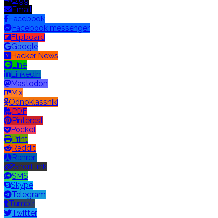
Digg
Email
Facebook
Facebook messenger
Flipboard
Google
Hacker News
Line
LinkedIn
Mastodon
Mix
Odnoklassniki
PDF
Pinterest
Pocket
Print
Reddit
Renren
Short link
SMS
Skype
Telegram
Tumblr
Twitter