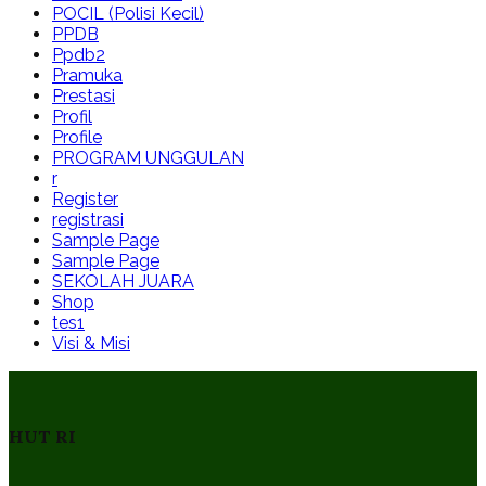
POCIL (Polisi Kecil)
PPDB
Ppdb2
Pramuka
Prestasi
Profil
Profile
PROGRAM UNGGULAN
r
Register
registrasi
Sample Page
Sample Page
SEKOLAH JUARA
Shop
tes1
Visi & Misi
HUT RI