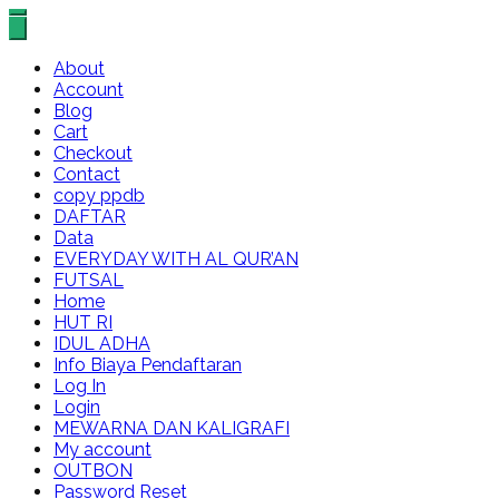
About
Account
Blog
Cart
Checkout
Contact
copy ppdb
DAFTAR
Data
EVERYDAY WITH AL QUR’AN
FUTSAL
Home
HUT RI
IDUL ADHA
Info Biaya Pendaftaran
Log In
Login
MEWARNA DAN KALIGRAFI
My account
OUTBON
Password Reset