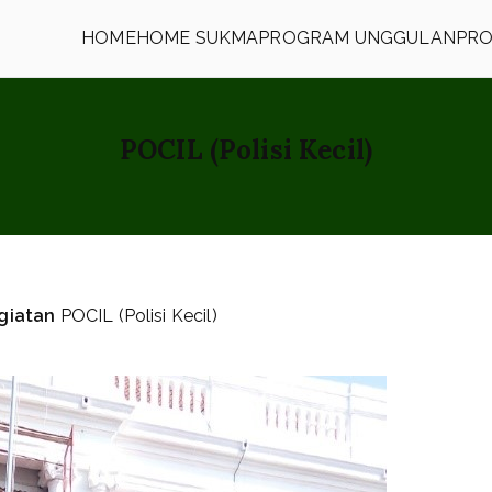
HOME
HOME SUKMA
PROGRAM UNGGULAN
PRO
h
POCIL (Polisi Kecil)
giatan
POCIL (Polisi Kecil)