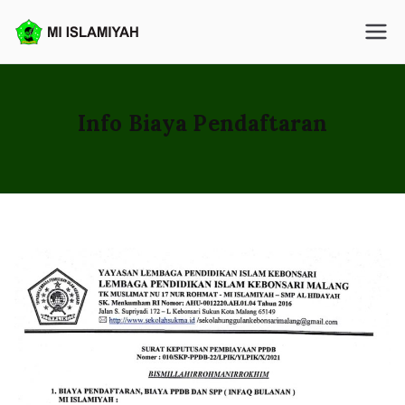
Loncat
ke
MI Islamiyah
konten
Info Biaya Pendaftaran