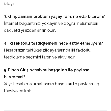
izləyin.
3. Giriş zamanı problem yaşayıram, nə edə bilərəm?
İnternet bağlantınızı yoxlayın və doğru məlumatları
daxil etdiyinizdən əmin olun.
4. İki faktorlu təsdiqləməni necə aktiv etməliyəm?
Hesabınızın təhlükəsizlik ayarlarında iki faktorlu
təsdiqləmə seçimini tapın və aktiv edin.
5. Pinco Giriş hesabımı başqaları ilə paylaşa
bilərəmmi?
Xeyr, hesab məlumatlarınızı başqaları ilə paylaşmaq
tövsiyə edilmir.