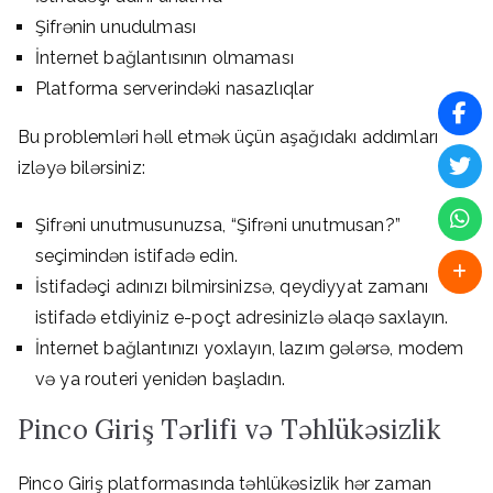
Şifrənin unudulması
İnternet bağlantısının olmaması
Platforma serverindəki nasazlıqlar
Bu problemləri həll etmək üçün aşağıdakı addımları
izləyə bilərsiniz:
Şifrəni unutmusunuzsa, “Şifrəni unutmusan?”
seçimindən istifadə edin.
İstifadəçi adınızı bilmirsinizsə, qeydiyyat zamanı
istifadə etdiyiniz e-poçt adresinizlə əlaqə saxlayın.
İnternet bağlantınızı yoxlayın, lazım gələrsə, modem
və ya routeri yenidən başladın.
Pinco Giriş Tərlifi və Təhlükəsizlik
Pinco Giriş platformasında təhlükəsizlik hər zaman