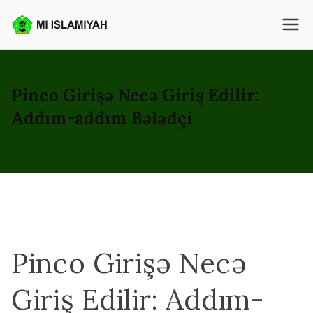
Loncat
ke
MI Islamiyah
konten
Pinco Girişə Necə Giriş Edilir:
Addım-addım Bələdçi
Pinco Girişə Necə
Giriş Edilir: Addım-