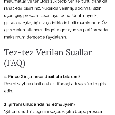
məlumatlar və təhlükəsizlik tədbirləri ilə bunu daha da
rahat edə bilərsiniz. Yuxarıda verilmiş addımlar sizin
üçün giriş prosesini asanlaşdıracaq. Unutmayın ki,
girişdə qarşılaşdığınız çətinliklərin həlli mümkündür. Öz
giriş məlumatlarınızı diqqətlə qoruyun və platformadan
maksimum dərəcədə faydalanın.
Tez-tez Verilən Suallar
(FAQ)
1. Pinco Girişə necə daxil ola bilərəm?
Rəsmi saytına daxil olub, istifadəçi adı və şifrə ilə giriş
edin.
2. Şifrəni unudanda nə etməliyəm?
“Şifrəni unuttu” seçimini seçərək şifrə bərpa prosesini