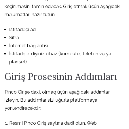
keçirilməsini təmin edəcək. Giriş etmək üçün aşağıdakı
məlumatları hazır tutun:
İstifadəçi adı
Şifrə
İnternet bağlantısı
İstifadə etdiyiniz cihaz (kompüter, telefon və ya
planşet)
Giriş Prosesinin Addımları
Pinco Girişə daxil olmaq üçün aşağıdakı addımları
izləyin. Bu addımlar sizi uğurla platformaya
yönləndirəcəkdir:
Rəsmi Pinco Giriş saytına daxil olun. Web