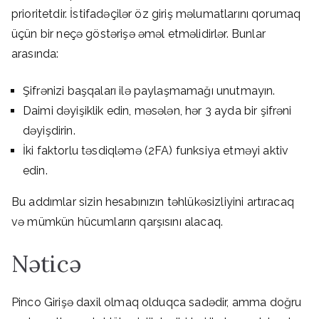
prioritetdir. İstifadəçilər öz giriş məlumatlarını qorumaq
üçün bir neçə göstərişə əməl etməlidirlər. Bunlar
arasında:
Şifrənizi başqaları ilə paylaşmamağı unutmayın.
Daimi dəyişiklik edin, məsələn, hər 3 ayda bir şifrəni
dəyişdirin.
İki faktorlu təsdiqləmə (2FA) funksiya etməyi aktiv
edin.
Bu addımlar sizin hesabınızın təhlükəsizliyini artıracaq
və mümkün hücumların qarşısını alacaq.
Nəticə
Pinco Girişə daxil olmaq olduqca sadədir, amma doğru