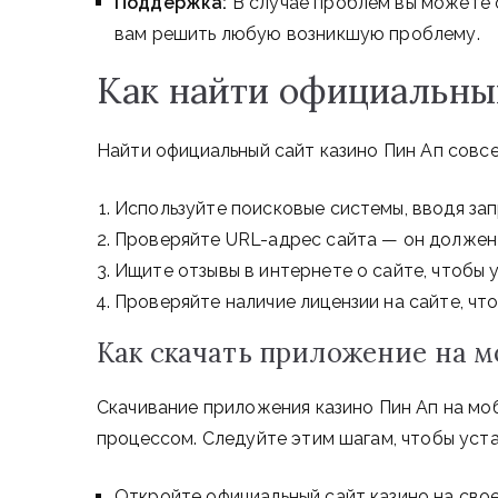
Поддержка:
В случае проблем вы можете 
вам решить любую возникшую проблему.
Как найти официальный
Найти официальный сайт казино Пин Ап совс
Используйте поисковые системы, вводя зап
Проверяйте URL-адрес сайта — он должен на
Ищите отзывы в интернете о сайте, чтобы у
Проверяйте наличие лицензии на сайте, чт
Как скачать приложение на м
Скачивание приложения казино Пин Ап на мо
процессом. Следуйте этим шагам, чтобы уста
Откройте официальный сайт казино на сво