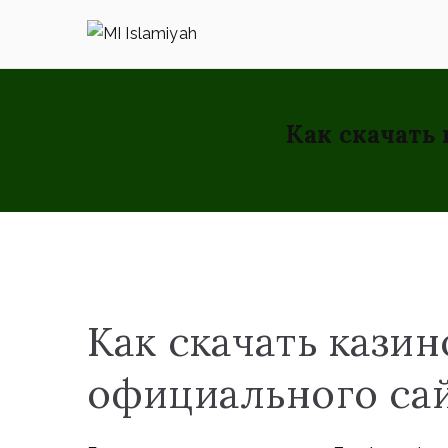
Loncat
ke
MI Islamiya
konten
Как скачать
Как скачать казин
официального сай