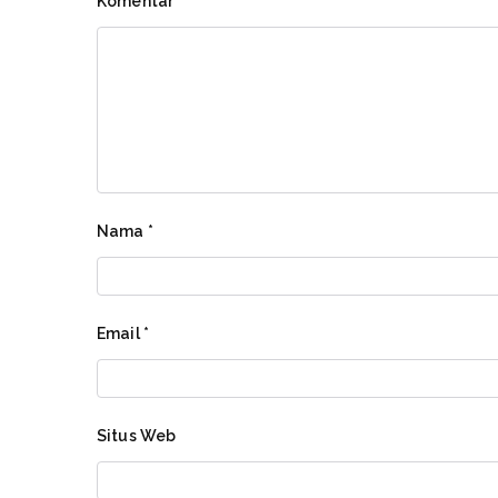
Komentar
*
Nama
*
Email
*
Situs Web