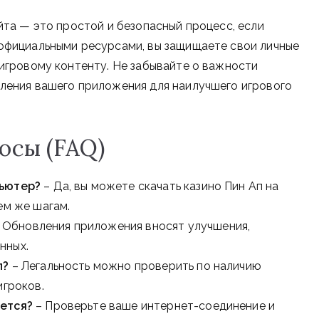
йта — это простой и безопасный процесс, если
официальными ресурсами, вы защищаете свои личные
 игровому контенту. Не забывайте о важности
ления вашего приложения для наилучшего игрового
осы (FAQ)
пьютер?
– Да, вы можете скачать казино Пин Ап на
ем же шагам.
 Обновления приложения вносят улучшения,
нных.
п?
– Легальность можно проверить по наличию
игроков.
ается?
– Проверьте ваше интернет-соединение и