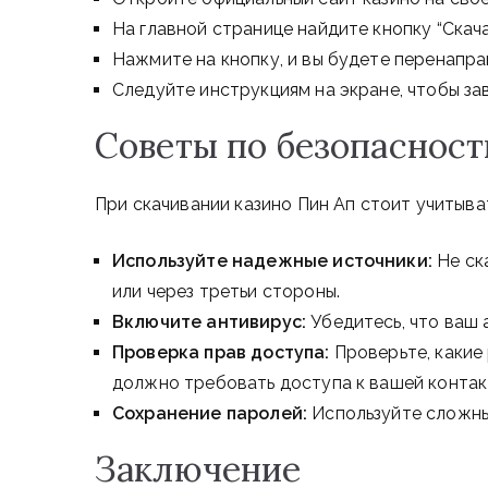
На главной странице найдите кнопку “Скач
Нажмите на кнопку, и вы будете перенапра
Следуйте инструкциям на экране, чтобы за
Советы по безопасност
При скачивании казино Пин Ап стоит учитыва
Используйте надежные источники:
Не ск
или через третьи стороны.
Включите антивирус:
Убедитесь, что ваш 
Проверка прав доступа:
Проверьте, какие
должно требовать доступа к вашей контак
Сохранение паролей:
Используйте сложные
Заключение