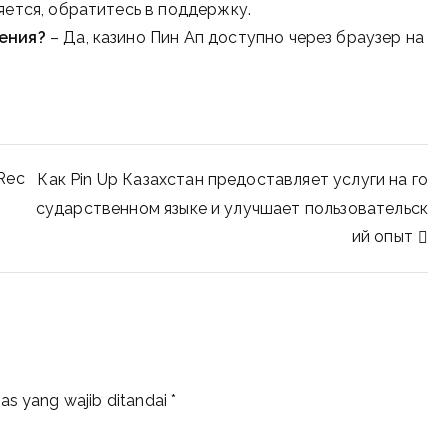
яется, обратитесь в поддержку.
ения?
– Да, казино Пин Ап доступно через браузер на
 Rec
Как Pin Up Казахстан предоставляет услуги на го
сударственном языке и улучшает пользовательск
ий опыт
as yang wajib ditandai
*