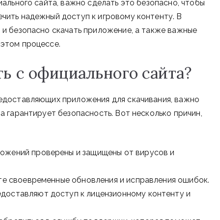
иального сайта, важно сделать это безопасно, чтобы
ечить надежный доступ к игровому контенту. В
 и безопасно скачать приложение, а также важные
 этом процессе.
ь с официального сайта?
редоставляющих приложения для скачивания, важно
та гарантирует безопасность. Вот несколько причин,
ожений проверены и защищены от вирусов и
ете своевременные обновления и исправления ошибок.
доставляют доступ к лицензионному контенту и