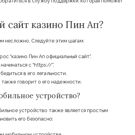
обратиться в службу поддержки, которая поможет
 сайт казино Пин Ап?
ем несложно. Следуйте этим шагам:
рос “казино Пин Ап официальный сайт”.
чинаться с “https://”.
бедиться в его легальности.
о также говорит о его надежности.
обильное устройство?
бильное устройство также является простым
новить его безопасно:
ем мобильном устройстве.