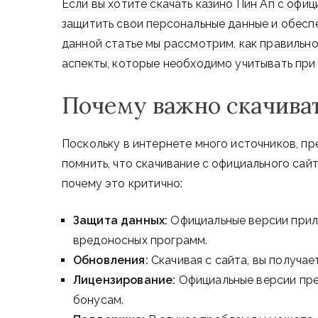
Если вы хотите скачать казино Пин Ап с офиц
защитить свои персональные данные и обесп
данной статье мы рассмотрим, как правильно
аспекты, которые необходимо учитывать при
Почему важно скачиват
Поскольку в интернете много источников, п
помнить, что скачивание с официального сай
почему это критично:
Защита данных:
Официальные версии прил
вредоносных программ.
Обновления:
Скачивая с сайта, вы получа
Лицензирование:
Официальные версии пре
бонусам.