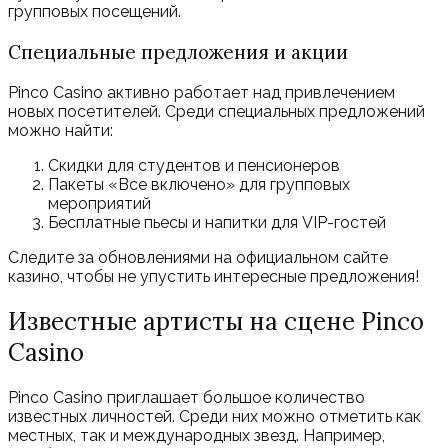
групповых посещений.
Специальные предложения и акции
Pinco Casino активно работает над привлечением
новых посетителей. Среди специальных предложений
можно найти:
Скидки для студентов и пенсионеров
Пакеты «Все включено» для групповых
мероприятий
Бесплатные пьесы и напитки для VIP-гостей
Следите за обновлениями на официальном сайте
казино, чтобы не упустить интересные предложения!
Известные артисты на сцене Pinco
Casino
Pinco Casino приглашает большое количество
известных личностей. Среди них можно отметить как
местных, так и международных звезд. Например,