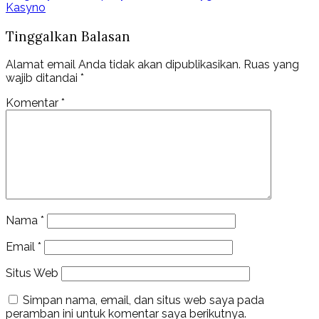
Kasyno
Tinggalkan Balasan
Alamat email Anda tidak akan dipublikasikan.
Ruas yang
wajib ditandai
*
Komentar
*
Nama
*
Email
*
Situs Web
Simpan nama, email, dan situs web saya pada
peramban ini untuk komentar saya berikutnya.