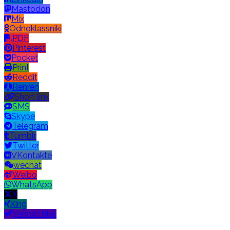
Mastodon
Mix
Odnoklassniki
PDF
Pinterest
Pocket
Print
Reddit
Renren
Short link
SMS
Skype
Telegram
Tumblr
Twitter
VKontakte
wechat
Weibo
WhatsApp
X
Xing
Yahoo! Mail