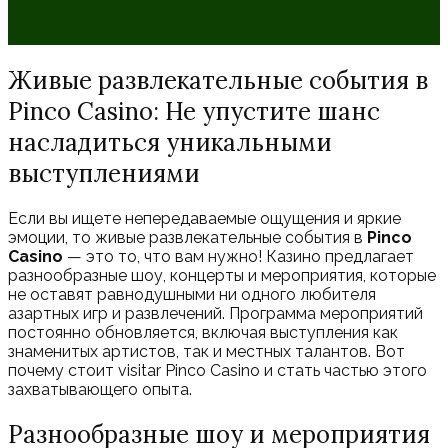
Живые развлекательные события в
Pinco Casino: Не упустите шанс
насладиться уникальными
выступлениями
Если вы ищете непередаваемые ощущения и яркие
эмоции, то живые развлекательные события в
Pinco
Casino
— это то, что вам нужно! Казино предлагает
разнообразные шоу, концерты и мероприятия, которые
не оставят равнодушными ни одного любителя
азартных игр и развлечений. Программа мероприятий
постоянно обновляется, включая выступления как
знаменитых артистов, так и местных талантов. Вот
почему стоит visitar Pinco Casino и стать частью этого
захватывающего опыта.
Разнообразные шоу и мероприятия