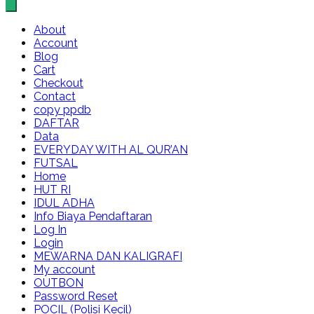
About
Account
Blog
Cart
Checkout
Contact
copy ppdb
DAFTAR
Data
EVERYDAY WITH AL QUR’AN
FUTSAL
Home
HUT RI
IDUL ADHA
Info Biaya Pendaftaran
Log In
Login
MEWARNA DAN KALIGRAFI
My account
OUTBON
Password Reset
POCIL (Polisi Kecil)