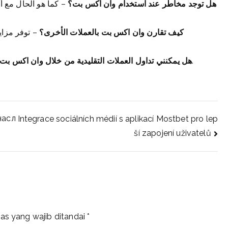
هل توجد مخاطر عند استخدام وان اكس بت؟
– كما هو الحال مع أ
كيف تقارن وان اكس بت بالعملات الأخرى؟
– توفر مزاي
– لا، وان اكس بت تركز فقط على العملات الرقمية.
هل يمكنني تداول العملات التقليدية من خلال وان اكس بت
насл
Integrace sociálních médií s aplikací Mostbet pro lep
ší zapojení uživatelů
as yang wajib ditandai
*