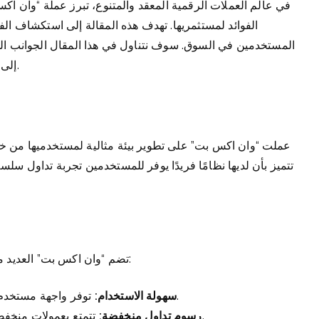
في عالم العملات الرقمية المعقد والمتنوع، تبرز عملة “وان اكس
الفوائد لمستثمريها. تهدف هذه المقالة إلى استكشاف الف
المستخدمين في السوق. سوف نتناول في هذا المقال الجوانب المخ
إلى كيفية استخدامها بنجاح في عالم تداول العملات الرقمية.
عملت “وان اكس بت” على تطوير بيئة مثالية لمستخدميها من خلا
تتميز بأن لديها نظامًا فريدًا يوفر للمستخدمين تجربة تداول سل
تضم “وان اكس بت” العديد من المزايا التي تجعل منها عملة جيدة لاستكشافها، ومنها:
توفر واجهة مستخدم بسيطة تتيح للمستثمرين الجدد التعامل بسهولة معها.
سهولة الاستخدام:
تتمتع بعمولات منخفضة مقارنة بعملات أخرى، مما يجعلها جذابة للمتداولين.
رسوم تداول منخفضة: