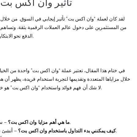
تأثير وان اكس بت
لقد كان لعملة “وان اكس بت” تأثير إيجابي في السوق. من خلال تو
من المستثمرين على دخول عالم العملات الرقمية بثقة. وتساهم ا
الدفع نحو الابتكار في الصناعة، مما يتيح للمستخدمين تجربة تداول أفضل.
في ختام هذا المقال، تعتبر عملة “وان اكس بت” واحدة من الخيا
خلال مزاياها المتعددة وتقديمها لتجربة استخدام فريدة، يظهر أن 
لا شك أن فهم فوائد واستخدام “وان اكس بت” هو خطوة مهمة نحو تحقيق النجاح في مجال العملات الرقمية.
– سهولة الاستخدام، رسوم تداول منخفضة، وأمان مرتفع.
ما هي أهم مزايا وان اكس بت؟
– أنشئ حسابًا، وتعرف على المنصة، وحدد استراتيجية التداول.
كيف يمكنني بدء التداول باستخدام وان اكس بت؟