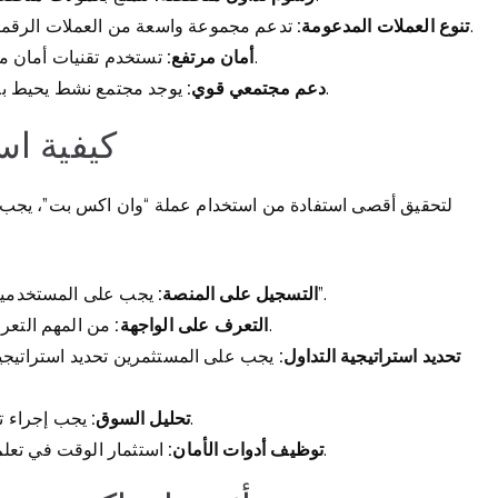
تدعم مجموعة واسعة من العملات الرقمية، مما يتيح للمستخدمين القدرة على تنويع محفظتهم.
تنوع العملات المدعومة:
تستخدم تقنيات أمان متطورة لحماية أموال المستخدمين وبياناتهم الشخصية.
أمان مرتفع:
يوجد مجتمع نشط يحيط بالعملة، مما يوفر موارد ووسائل مساعدة للمستثمرين.
دعم مجتمعي قوي:
كيفية اس
لتحقيق أقصى استفادة من استخدام عملة “وان اكس بت”، يجب 
يجب على المستخدمين إنشاء حساب على المنصة الخاصة بـ “وان اكس بت”.
التسجيل على المنصة:
من المهم التعرف على جميع الخصائص المتاحة في واجهة المستخدم.
التعرف على الواجهة:
تحديد استراتيجية التداول:
يجب على المستثمرين تحديد استراتيجيات
يجب إجراء تحليل دوري للسوق لمراقبة الاتجاهات وحركة الأسعار.
تحليل السوق:
استثمار الوقت في تعلم كيفية استخدام أدوات الأمان المتاحة لحماية حسابك.
توظيف أدوات الأمان: