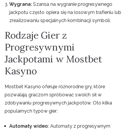
Wygrana:
Szansa na wygranie progresywnego
jackpotu często opiera się na losowym trafieniu lub
zrealizowaniu specjalnych kombinacji symboli.
Rodzaje Gier z
Progresywnymi
Jackpotami w Mostbet
Kasyno
Mostbet Kasyno oferuje różnorodne gry, które
pozwalają graczom spróbować swoich sił w
zdobywaniu progresywnych jackpotów. Oto kilka
popularnych typów gier:
Automaty wideo:
Automaty z progresywnym