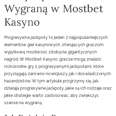
Wygraną w Mostbet
Kasyno
Progresywne jackpoty to jeden z najpopularniejszych
elementów gier kasynowych, oferujących graczom
wyjątkową możliwość zdobycia gigantycznych
nagród. W Mostbet Kasyno, gracze mogą znaleźć
różnorodne gry z progresywnymi jackpotami, które
przyciągają zarówno nowicjuszy, jak i doświadczonych
hazardzistów. W tym artykule przyjrzymy się, jak
działają progresywne jackpoty, jakie są ich rodzaje oraz
jakie strategie warto zastosować, aby zwiększyć
szanse na wygraną.