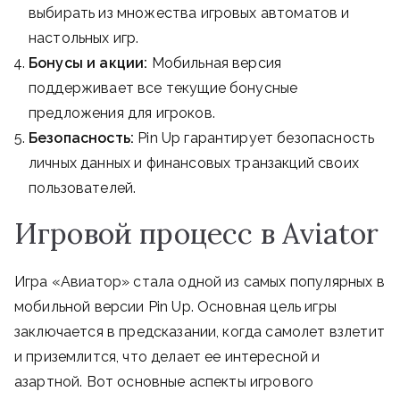
выбирать из множества игровых автоматов и
настольных игр.
Бонусы и акции:
Мобильная версия
поддерживает все текущие бонусные
предложения для игроков.
Безопасность:
Pin Up гарантирует безопасность
личных данных и финансовых транзакций своих
пользователей.
Игровой процесс в Aviator
Игра «Авиатор» стала одной из самых популярных в
мобильной версии Pin Up. Основная цель игры
заключается в предсказании, когда самолет взлетит
и приземлится, что делает ее интересной и
азартной. Вот основные аспекты игрового