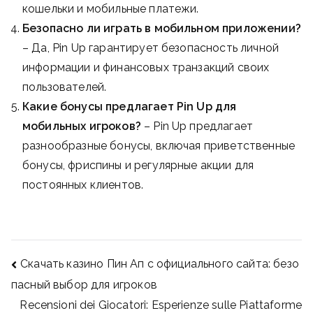
кошельки и мобильные платежи.
Безопасно ли играть в мобильном приложении?
– Да, Pin Up гарантирует безопасность личной
информации и финансовых транзакций своих
пользователей.
Какие бонусы предлагает Pin Up для
мобильных игроков?
– Pin Up предлагает
разнообразные бонусы, включая приветственные
бонусы, фриспины и регулярные акции для
постоянных клиентов.
Navigasi
Скачать казино Пин Ап с официального сайта: безо
пасный выбор для игроков
pos
Recensioni dei Giocatori: Esperienze sulle Piattaforme