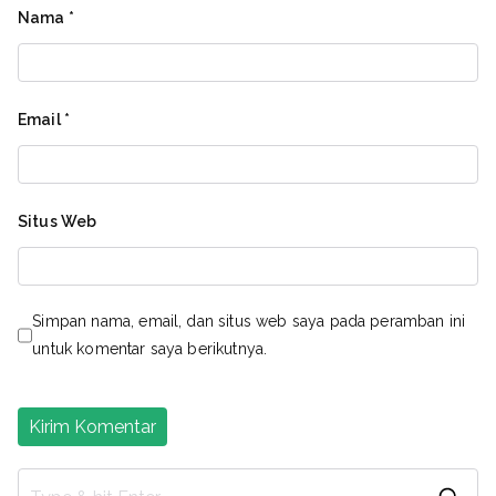
Nama
*
Email
*
Situs Web
Simpan nama, email, dan situs web saya pada peramban ini
untuk komentar saya berikutnya.