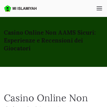
Loncat
ke
MI Islamiyah
konten
Casino Online Non AAMS Sicuri:
Esperienze e Recensioni dei
Giocatori
Casino Online Non