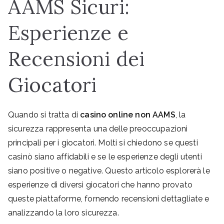
AAMS Sicuri:
Esperienze e
Recensioni dei
Giocatori
Quando si tratta di
casino online non AAMS
, la
sicurezza rappresenta una delle preoccupazioni
principali per i giocatori. Molti si chiedono se questi
casinò siano affidabili e se le esperienze degli utenti
siano positive o negative. Questo articolo esplorerà le
esperienze di diversi giocatori che hanno provato
queste piattaforme, fornendo recensioni dettagliate e
analizzando la loro sicurezza.