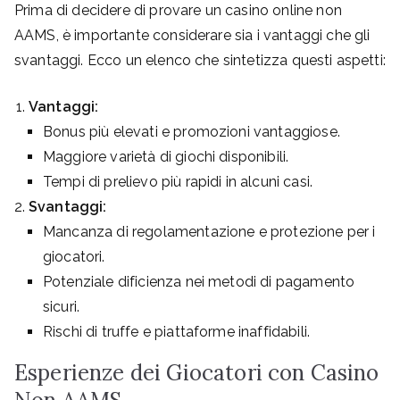
Prima di decidere di provare un casino online non
AAMS, è importante considerare sia i vantaggi che gli
svantaggi. Ecco un elenco che sintetizza questi aspetti:
Vantaggi:
Bonus più elevati e promozioni vantaggiose.
Maggiore varietà di giochi disponibili.
Tempi di prelievo più rapidi in alcuni casi.
Svantaggi:
Mancanza di regolamentazione e protezione per i
giocatori.
Potenziale dificienza nei metodi di pagamento
sicuri.
Rischi di truffe e piattaforme inaffidabili.
Esperienze dei Giocatori con Casino