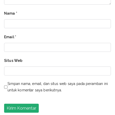
Nama
*
Email
*
Situs Web
Simpan nama, email, dan situs web saya pada peramban ini
untuk komentar saya berikutnya.