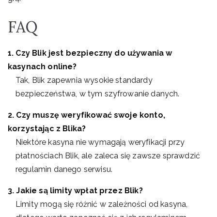
FAQ
1. Czy Blik jest bezpieczny do używania w
kasynach online?
Tak, Blik zapewnia wysokie standardy
bezpieczeństwa, w tym szyfrowanie danych.
2. Czy muszę weryfikować swoje konto,
korzystając z Blika?
Niektóre kasyna nie wymagają weryfikacji przy
płatnościach Blik, ale zaleca się zawsze sprawdzić
regulamin danego serwisu.
3. Jakie są limity wpłat przez Blik?
Limity mogą się różnić w zależności od kasyna,