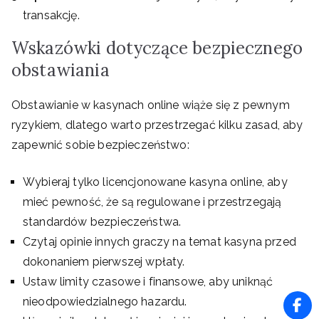
transakcję.
Wskazówki dotyczące bezpiecznego
obstawiania
Obstawianie w kasynach online wiąże się z pewnym
ryzykiem, dlatego warto przestrzegać kilku zasad, aby
zapewnić sobie bezpieczeństwo:
Wybieraj tylko licencjonowane kasyna online, aby
mieć pewność, że są regulowane i przestrzegają
standardów bezpieczeństwa.
Czytaj opinie innych graczy na temat kasyna przed
dokonaniem pierwszej wpłaty.
Ustaw limity czasowe i finansowe, aby uniknąć
nieodpowiedzialnego hazardu.