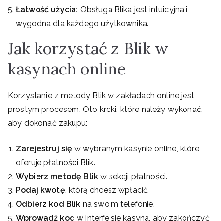
Łatwość użycia:
Obsługa Blika jest intuicyjna i
wygodna dla każdego użytkownika.
Jak korzystać z Blik w
kasynach online
Korzystanie z metody Blik w zakładach online jest
prostym procesem. Oto kroki, które należy wykonać,
aby dokonać zakupu:
Zarejestruj się
w wybranym kasynie online, które
oferuje płatności Blik.
Wybierz metodę Blik
w sekcji płatności.
Podaj kwotę
, którą chcesz wpłacić.
Odbierz kod Blik
na swoim telefonie.
Wprowadź kod
w interfejsie kasyna, aby zakończyć