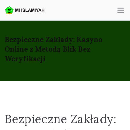
Loncat
ke
MI Islamiyah
konten
Bezpieczne Zakłady: Kasyno
Online z Metodą Blik Bez
Weryfikacji
Bezpieczne Zakłady: