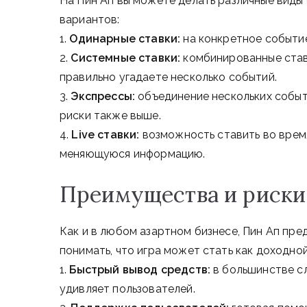
На Пин Ап вы можете делать различные виды
вариантов:
1.
Одинарные ставки:
на конкретное событие
2.
Системные ставки:
комбинированные ставк
правильно угадаете несколько событий.
3.
Экспрессы:
объединение нескольких событи
риски также выше.
4.
Live ставки:
возможность ставить во время
меняющуюся информацию.
Преимущества и риски
Как и в любом азартном бизнесе, Пин Ап пре
понимать, что игра может стать как доходной
1.
Быстрый вывод средств:
в большинстве сл
удивляет пользователей.