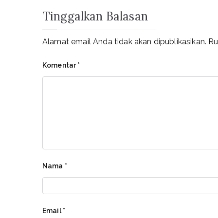
Tinggalkan Balasan
Alamat email Anda tidak akan dipublikasikan.
Ru
Komentar
*
Nama
*
Email
*