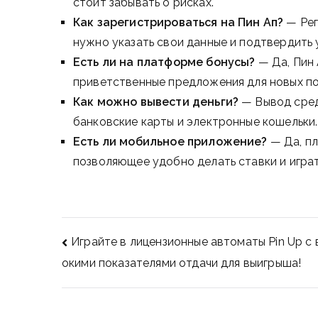
стоит забывать о рисках.
Как зарегистрироваться на Пин Ап?
— Рег
нужно указать свои данные и подтвердить 
Есть ли на платформе бонусы?
— Да, Пин 
приветственные предложения для новых по
Как можно вывести деньги?
— Вывод сред
банковские карты и электронные кошельки.
Есть ли мобильное приложение?
— Да, п
позволяющее удобно делать ставки и играть
Navigasi
Играйте в лицензионные автоматы Pin Up с 
окими показателями отдачи для выигрыша!
pos