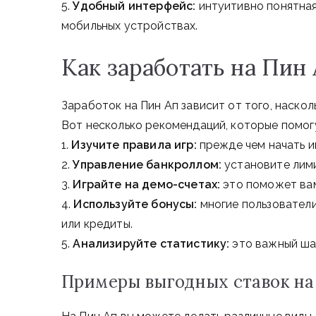
5.
Удобный интерфейс:
интуитивно понятная 
мобильных устройствах.
Как заработать на Пин 
Заработок на Пин Ап зависит от того, наскол
Вот несколько рекомендаций, которые помогу
1.
Изучите правила игр:
прежде чем начать иг
2.
Управление банкроллом:
установите лими
3.
Играйте на демо-счетах:
это поможет вам
4.
Используйте бонусы:
многие пользователи
или кредиты.
5.
Анализируйте статистику:
это важный шаг
Примеры выгодных ставок на