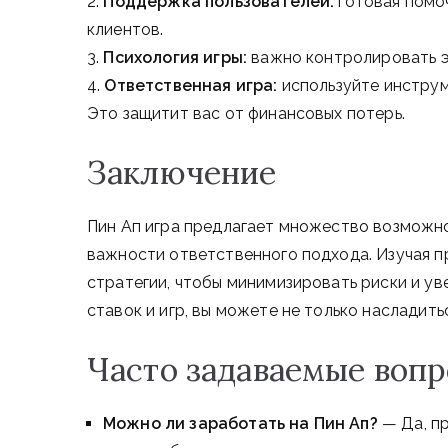
2.
Поддержка пользователей:
готовая помо
клиентов.
3.
Психология игры:
важно контролировать эм
4.
Ответственная игра:
используйте инструм
Это защитит вас от финансовых потерь.
Заключение
Пин Ап игра предлагает множество возможно
важности ответственного подхода. Изучая п
стратегии, чтобы минимизировать риски и ув
ставок и игр, вы можете не только насладитьс
Часто задаваемые вопр
Можно ли заработать на Пин Ап?
— Да, п