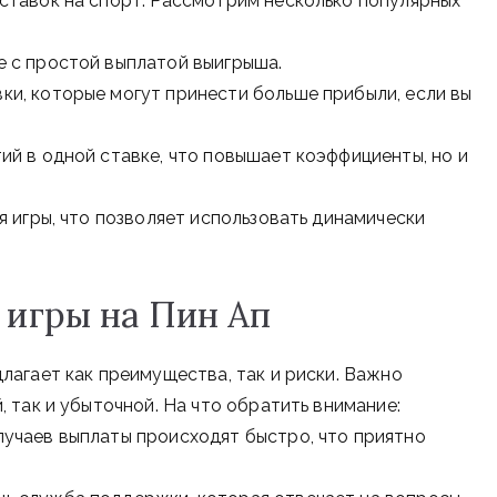
 ставок на спорт. Рассмотрим несколько популярных
 с простой выплатой выигрыша.
и, которые могут принести больше прибыли, если вы
й в одной ставке, что повышает коэффициенты, но и
 игры, что позволяет использовать динамически
 игры на Пин Ап
длагает как преимущества, так и риски. Важно
, так и убыточной. На что обратить внимание:
учаев выплаты происходят быстро, что приятно