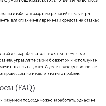
чь служба поддержки, которая отвечает на вопросы
оции и избегать азартных решений в пылу игры.
енты для ограничения времени и средств на ставках.
стей для заработка, однако стоит помнить о
равила, управляйте своим бюджетом и используйте
еличить шансы на успех. С умом подходя к вопросам
я процессом, но и извлечь из него прибыль.
осы (FAQ)
ри разумном подходе можно заработать, однако не