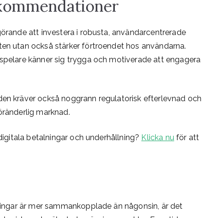
ekommendationer
görande att investera i robusta, användarcentrerade
ten utan också stärker förtroendet hos användarna.
 spelare känner sig trygga och motiverade att engagera
den kräver också noggrann regulatorisk efterlevnad och
föränderlig marknad.
 digitala betalningar och underhållning?
Klicka nu
för att
ösningar är mer sammankopplade än någonsin, är det