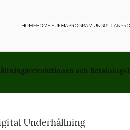
HOME
HOME SUKMA
PROGRAM UNGGULAN
PRO
h
ållningsrevolutionen och Betalningsl
igital Underhållning