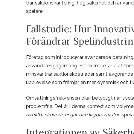
transaktionshantering, hög säkerhet och användarv
spelare.
Fallstudie: Hur Innovati
Förändrar Spelindustrin
Företag som introducerar avancerade betalnings
användarengagemang. Ett exempel är plattformar
minskar transaktionskostnader samt avgörande t
upplevelse som främjar en mer dynamisk och tra
Omsättningsfrekvensen ökar betydligt när spela
problemfria. Det är i denna kontext som volymen 
direktbanköverföringar och kryptovalutor
, spela
Integrationen av Säker