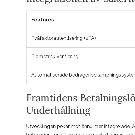
Features
Tvåfaktorautentisering (2FA)
Biometrisk verifiering
Automatiserade bedrägeribekämpningssyst
Framtidens Betalningslö
Underhållning
Utvecklingen pekar mot ännu mer integrerade, A
beteenden för att erbjuda personligt anpassade