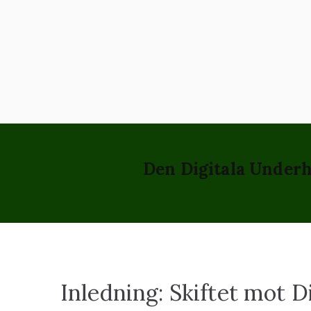
Loncat
ke
konten
MI Islamiya
Den Digitala Underh
Inledning: Skiftet mot D