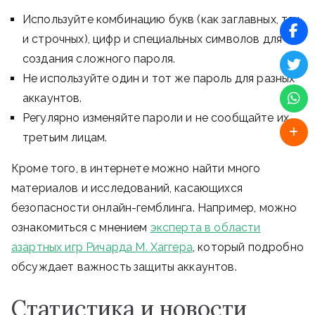
Используйте комбинацию букв (как заглавных, так
и строчных), цифр и специальных символов для
создания сложного пароля.
Не используйте один и тот же пароль для разных
аккаунтов.
Регулярно изменяйте пароли и не сообщайте их
третьим лицам.
Кроме того, в интернете можно найти много
материалов и исследований, касающихся
безопасности онлайн-гемблинга. Например, можно
ознакомиться с мнением
эксперта в области
азартных игр Ричарда М. Хаггера
, который подробно
обсуждает важность защиты аккаунтов.
Статистика и новости