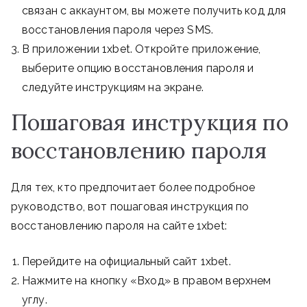
связан с аккаунтом, вы можете получить код для
восстановления пароля через SMS.
В приложении 1xbet. Откройте приложение,
выберите опцию восстановления пароля и
следуйте инструкциям на экране.
Пошаговая инструкция по
восстановлению пароля
Для тех, кто предпочитает более подробное
руководство, вот пошаговая инструкция по
восстановлению пароля на сайте 1xbet:
Перейдите на официальный сайт 1xbet.
Нажмите на кнопку «Вход» в правом верхнем
углу.