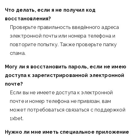
Что делать, если я не получил код
восстановления?
Проверьте правильность введённого адреса
электронной почты или номера телефона и
повторите попытку. Также проверьте папку
спама.
Могу ли я восстановить пароль, если не имею
доступа к зарегистрированной электронной
почте?
Если вы не имеете доступа к электронной
почте и номер телефона не привязан, вам
может потребоваться связаться с поддержкой
1xbet.
Нужно ли мне иметь специальное приложение