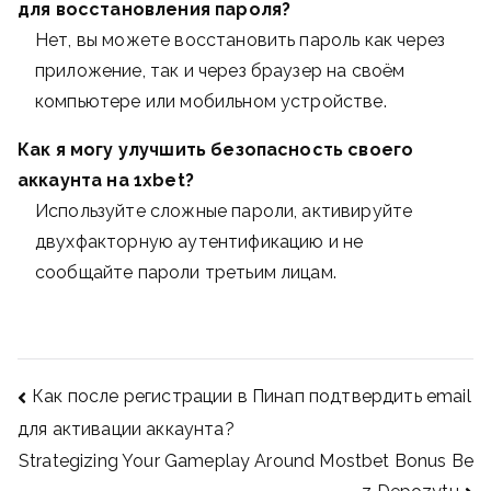
для восстановления пароля?
Нет, вы можете восстановить пароль как через
приложение, так и через браузер на своём
компьютере или мобильном устройстве.
Как я могу улучшить безопасность своего
аккаунта на 1xbet?
Используйте сложные пароли, активируйте
двухфакторную аутентификацию и не
сообщайте пароли третьим лицам.
Navigasi
Как после регистрации в Пинап подтвердить email
для активации аккаунта?
pos
Strategizing Your Gameplay Around Mostbet Bonus Be