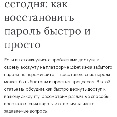
сегодня: как
восстановить
пароль быстро и
просто
Если вы столкнулись с проблемами доступа к
своему аккаунту на платформе 1xbet из-за забытого
пароля, не переживайте — восстановление пароля
может быть быстрым и простым процессом. В этой
статье мы обсудим, как быстро вернуть доступ к
вашему аккаунту, рассмотрим различные способы
восстановления пароля и ответим на часто
задаваемые вопросы.