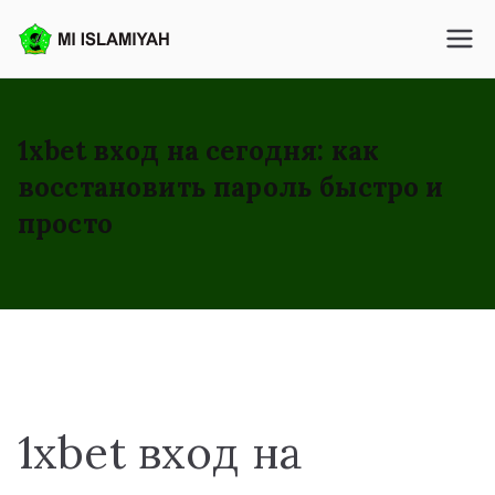
Loncat
ke
MI Islamiyah
konten
1xbet вход на сегодня: как
восстановить пароль быстро и
просто
1xbet вход на