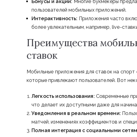
Бонусы и акции:
Многие букмекеры предла
пользователей мобильных приложений.
Интерактивность:
Приложения часто вклю
более увлекательным, например, live-ставк
Преимущества мобиль
ставок
Мобильные приложения для ставок на спорт
которые привлекают пользователей. Вот неко
Легкость использования:
Современные при
что делает их доступными даже для начин
Уведомления в реальном времени:
Пользо
матчей, изменениях коэффициентов и специ
Полная интеграция с социальными сетям