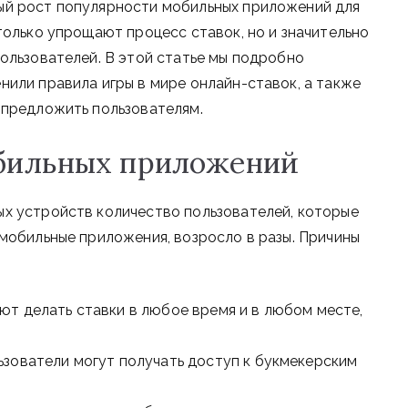
ый рост популярности мобильных приложений для
только упрощают процесс ставок, но и значительно
ользователей. В этой статье мы подробно
нили правила игры в мире онлайн-ставок, а также
 предложить пользователям.
обильных приложений
х устройств количество пользователей, которые
мобильные приложения, возросло в разы. Причины
т делать ставки в любое время и в любом месте,
зователи могут получать доступ к букмекерским