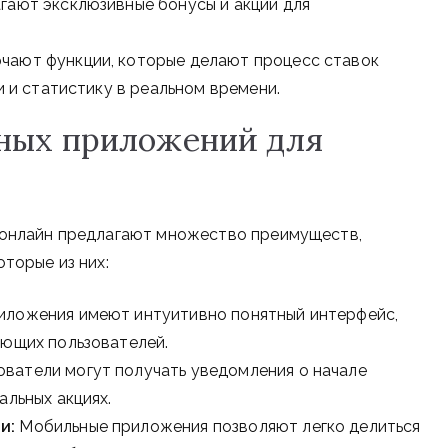
гают эксклюзивные бонусы и акции для
чают функции, которые делают процесс ставок
и и статистику в реальном времени.
ных приложений для
 онлайн предлагают множество преимуществ,
торые из них:
ложения имеют интуитивно понятный интерфейс,
ающих пользователей.
ватели могут получать уведомления о начале
альных акциях.
и:
Мобильные приложения позволяют легко делиться