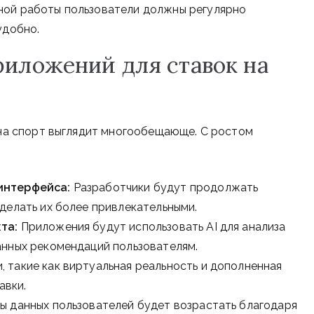
ной работы пользователи должны регулярно
удобно.
иложений для ставок на
на спорт выглядит многообещающе. С ростом
интерфейса:
Разработчики будут продолжать
делать их более привлекательными.
та:
Приложения будут использовать AI для анализа
нных рекомендаций пользователям.
 такие как виртуальная реальность и дополненная
авки.
ы данных пользователей будет возрастать благодаря