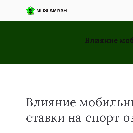
Loncat
ke
MI Islamiya
konten
Влияние моб
Влияние мобильн
ставки на спорт 