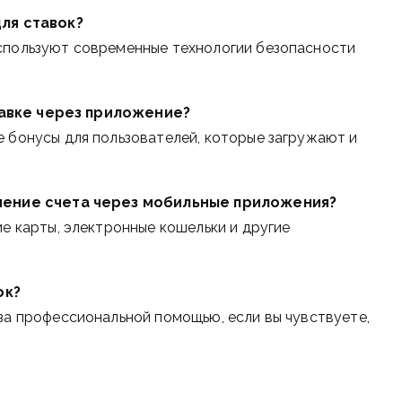
ля ставок?
спользуют современные технологии безопасности
ставке через приложение?
 бонусы для пользователей, которые загружают и
нение счета через мобильные приложения?
е карты, электронные кошельки и другие
ок?
за профессиональной помощью, если вы чувствуете,