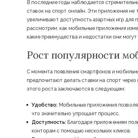
В последние годы наблюдается стремительн
ставок на спорт онлайн. Эти приложения не 
увеличивают доступность азартных игр для п
рассмотрим, как мобильные приложения изме
какие преимущества и недостатки они могут
Рост популярности м
С момента появления смартфонов и мобильны
предпочитают делать ставки на спорт через 
этого роста заключаются в следующем:
Удобство:
Мобильные приложения позволяю
что значительно упрощает процесс.
Доступность:
Благодаря приложениям поль
конторам с помощью нескольких кликов.