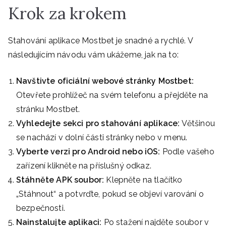
Krok za krokem
Stahování aplikace Mostbet je snadné a rychlé. V
následujícím návodu vám ukážeme, jak na to:
Navštivte oficiální webové stránky Mostbet:
Otevřete prohlížeč na svém telefonu a přejděte na
stránku Mostbet.
Vyhledejte sekci pro stahování aplikace:
Většinou
se nachází v dolní části stránky nebo v menu.
Vyberte verzi pro Android nebo iOS:
Podle vašeho
zařízení klikněte na příslušný odkaz.
Stáhněte APK soubor:
Klepněte na tlačítko
„Stáhnout“ a potvrďte, pokud se objeví varování o
bezpečnosti.
Nainstalujte aplikaci:
Po stažení najděte soubor v