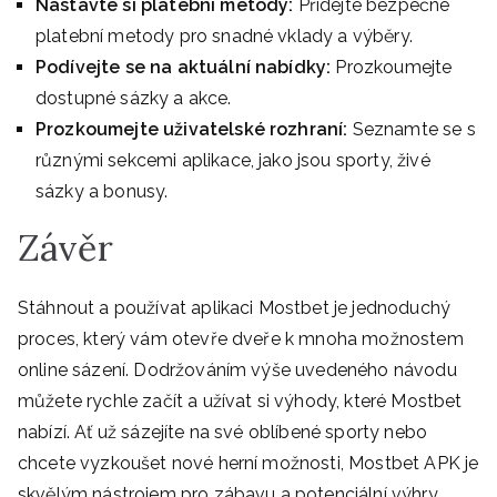
Nastavte si platební metody:
Přidejte bezpečné
platební metody pro snadné vklady a výběry.
Podívejte se na aktuální nabídky:
Prozkoumejte
dostupné sázky a akce.
Prozkoumejte uživatelské rozhraní:
Seznamte se s
různými sekcemi aplikace, jako jsou sporty, živé
sázky a bonusy.
Závěr
Stáhnout a používat aplikaci Mostbet je jednoduchý
proces, který vám otevře dveře k mnoha možnostem
online sázení. Dodržováním výše uvedeného návodu
můžete rychle začít a užívat si výhody, které Mostbet
nabízí. Ať už sázejíte na své oblíbené sporty nebo
chcete vyzkoušet nové herní možnosti, Mostbet APK je
skvělým nástrojem pro zábavu a potenciální výhry.