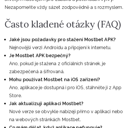
Nezapomeňte vždy sázet zodpovědně a s rozmyslem.
Často kladené otázky (FAQ)
Jaké jsou požadavky pro stažení Mostbet APK?
Nejnovější verzi Androidu a připojení k internetu.
Je Mostbet APK bezpečný?
Ano, pokud je stažena z oficiálních stránek, je
zabezpečená a šifrovaná.
Mohu používat Mostbet na iOS zařízení?
Ano, aplikace je dostupná i pro iOS, stáhněte ji z App
Store.
Jak aktualizuji aplikaci Mostbet?
Nové verze se obvykle nabízejí přímo v aplikaci nebo
na webových stránkách Mostbet.
Co mám dělat, když aplikace nefunguje?